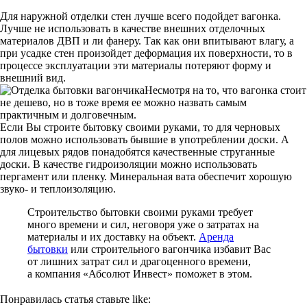
Для наружной отделки стен лучше всего подойдет вагонка.
Лучше не использовать в качестве внешних отделочных
материалов ДВП и ли фанеру. Так как они впитывают влагу, а
при усадке стен произойдет деформация их поверхности, то в
процессе эксплуатации эти материалы потеряют форму и
внешний вид.
Несмотря на то, что вагонка стоит
не дешево, но в тоже время ее можно назвать самым
практичным и долговечным.
Если Вы строите бытовку своими руками, то для черновых
полов можно использовать бывшие в употреблении доски. А
для лицевых рядов понадобятся качественные струганные
доски. В качестве гидроизоляции можно использовать
пергамент или пленку. Минеральная вата обеспечит хорошую
звуко- и теплоизоляцию.
Строительство бытовки своими руками требует
много времени и сил, неговоря уже о затратах на
материалы и их доставку на объект.
Аренда
бытовки
или строительного вагончика избавит Вас
от лишних затрат сил и драгоценного времени,
а компания «Абсолют Инвест» поможет в этом.
Понравилась статья ставьте like: